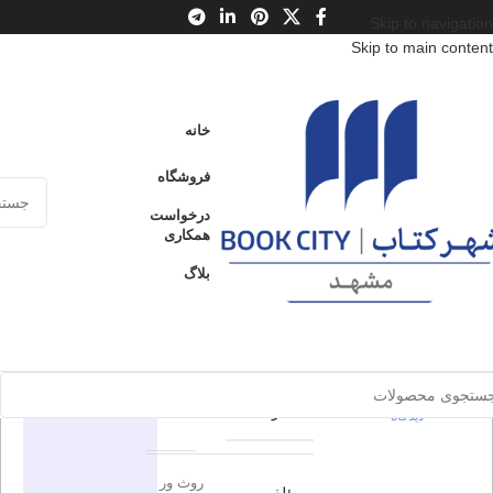
Skip to navigation
Skip to main content
خانه
/
محصولات
/
کتاب بزرگسال
/
ادبیات
/
ژانر
خانه
در یک جنگل تاریک تاریک
فروشگاه
در یک جنگل
درخواست
ارسال کالا به
همکاری
فروخته شده
سراسر ایران
تاریک تاریک
بلاگ
پرداخت از طریق
0
بدون
کارت‌های عضو
شتاب
دیدگاه
برای بزرگنمایی کلیک کنید
اطلاعات محصول
در انبار موجود
نمی باشد
0
بدون
نون
ناشر
دیدگاه
روث ور