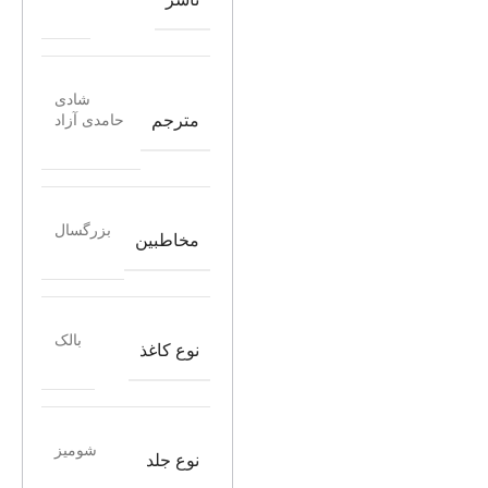
شادی
مترجم
حامدی آزاد
بزرگسال
مخاطبین
بالک
نوع کاغذ
شومیز
نوع جلد