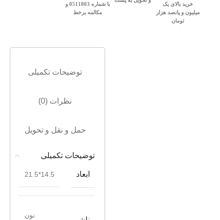
و تحویل به پست
خرید بالای یک
با شماره 0511803 و
میلیون و پانصد هزار
مکالمه برخط
تومان
توضیحات تکمیلی
نظرات (0)
حمل و نقل و تحویل
توضیحات تکمیلی
ابعاد
14.5*21.5
نون
ناشر