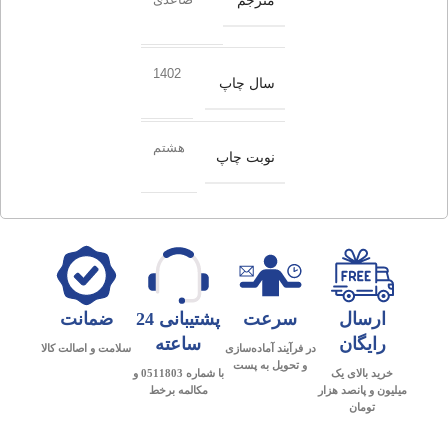
مترجم
1402
سال چاپ
هشتم
نوبت چاپ
ارسال
سرعت
پشتیبانی 24
ضمانت
رایگان
ساعته
در فرآیند آماده‌سازی
سلامت و اصالت کالا
و تحویل به پست
خرید بالای یک
با شماره 0511803 و
میلیون و پانصد هزار
مکالمه برخط
تومان