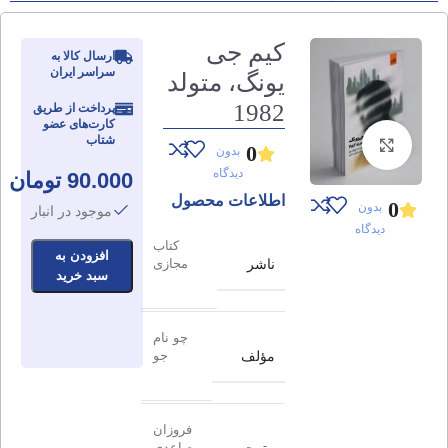
کیم جی
ارسال کالا به
سراسر ایران
یونگ، متولد
1982
پرداخت از طریق
کارت‌های عضو
شتاب
برای بزرگنمایی کلیک کنید
0
بدون
دیدگاه
90.000
تومان
اطلاعات محصول
0
بدون
موجود در انبار
دیدگاه
کتاب
افزودن به
ناشر
مجازی
سبد خرید
چو نام
مؤلف
جو
فروزان
صاعدی