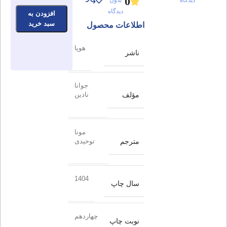
0
بدون
دیدگاه
افزودن به
سبد خرید
اطلاعات محصول
هوپا
ناشر
جوانا
مؤلف
نادین
مونا
مترجم
توحیدی
1404
سال چاپ
چهاردهم
نوبت چاپ