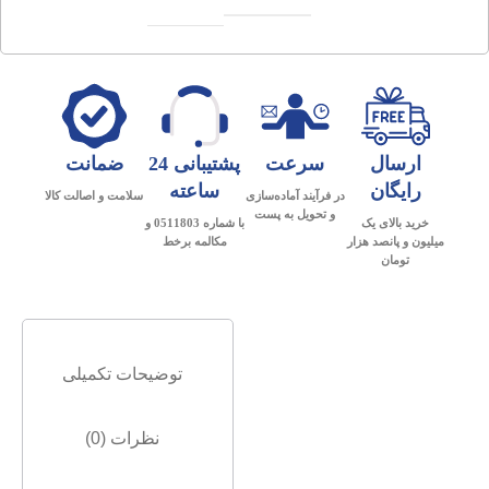
ارسال
سرعت
پشتیبانی 24
ضمانت
رایگان
ساعته
در فرآیند آماده‌سازی
سلامت و اصالت کالا
و تحویل به پست
خرید بالای یک
با شماره 0511803 و
میلیون و پانصد هزار
مکالمه برخط
تومان
توضیحات تکمیلی
نظرات (0)