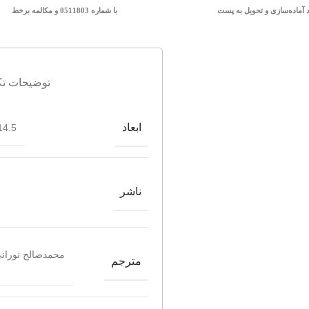
د آماده‌سازی و تحویل به پست
با شماره 0511803 و مکالمه برخط
توضیحات تک
ابعاد
4.5*20.5
ناشر
محمدصالح نورانی
مترجم