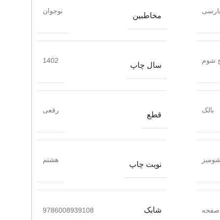
ارسی
نوجوان
مخاطبین
ج شوم
1402
سال چاپ
بالک
رقعی
قطع
ومیز
هشتم
نوبت چاپ
شابک
9786008939108