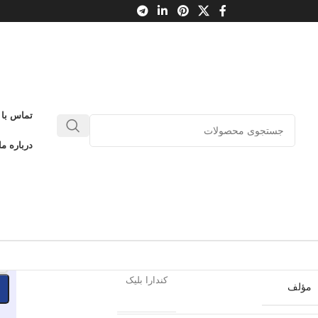
تماس با 
ه تاج شوم 1
درباره ما
0
بدون دیدگاه
طلاعات محصول
باژ
ناشر
-
کندارا بلیک
مؤلف