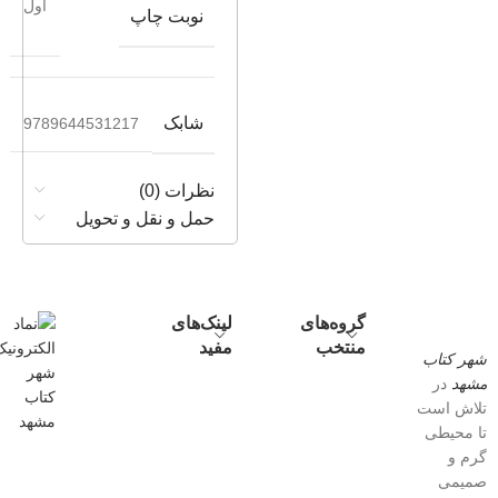
اول
نوبت چاپ
شابک
9789644531217
نظرات (0)
حمل و نقل و تحویل
گروه‌های
لینک‌های
منتخب
مفید
شهر کتاب
مشهد
در
تلاش است
تا محیطی
گرم و
صمیمی