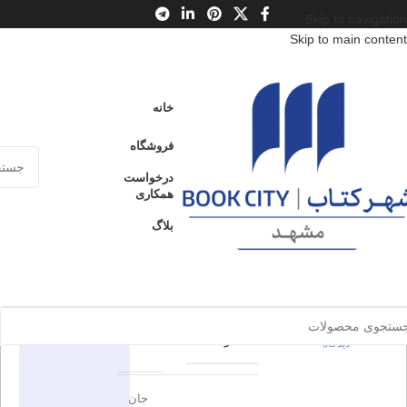
Skip to navigation
Skip to main content
خانه
/
محصولات
/
کتاب جوان
/
کشور
/
آمریکا
خانه
لاک‌پشت رو لاک‌پشت
فروشگاه
لاک‌پشت رو
درخواست
ارسال کالا به
همکاری
فروخته شده
سراسر ایران
لاک‌پشت
بلاگ
پرداخت از طریق
0
بدون
کارت‌های عضو
شتاب
دیدگاه
برای بزرگنمایی کلیک کنید
اطلاعات محصول
در انبار موجود
نمی باشد
0
بدون
مجید
ناشر
دیدگاه
جان