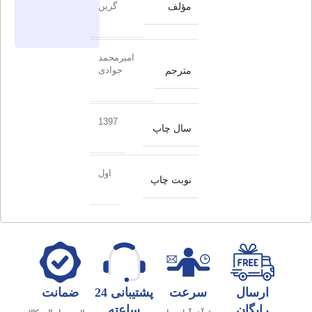
مؤلف
گرین
امیرمحمد
مترجم
جوادی
1397
سال چاپ
اول
نوبت چاپ
ارسال
سرعت
پشتیبانی 24
ضمانت
رایگان
ساعته