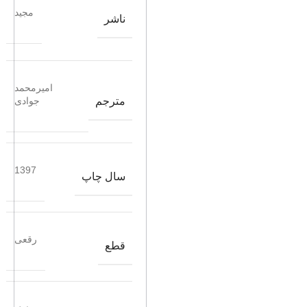
مجید
ناشر
امیرمحمد
مترجم
جوادی
1397
سال چاپ
رقعی
قطع