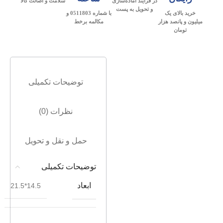
در فرآیند آماده‌سازی
سلامت و اصالت کالا
و تحویل به پست
خرید بالای یک
با شماره 0511803 و
میلیون و پانصد هزار
مکالمه برخط
تومان
توضیحات تکمیلی
نظرات (0)
حمل و نقل و تحویل
توضیحات تکمیلی
ابعاد
14.5*21.5